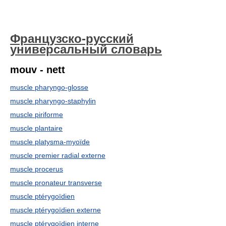
Французско-русский
универсальный словарь
mouv - nett
muscle pharyngo-glosse
muscle pharyngo-staphylin
muscle piriforme
muscle plantaire
muscle platysma-myoïde
muscle premier radial externe
muscle procerus
muscle pronateur transverse
muscle ptérygoïdien
muscle ptérygoïdien externe
muscle ptérygoïdien interne