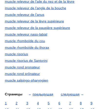
muscle releveur de l'aile du nez et de la lèvre
muscle releveur de l'angle de la bouche
muscle releveur de l'anus
muscle releveur de la lèvre supérieure
muscle releveur de la paupière supérieure
muscle releveur naso-labial
muscle rhomboïde du cou
muscle rhomboïde du thorax
muscle risorius
muscle risorius de Santorini
muscle rond pronateur
muscle rond prônateur
muscle salpingo-pharyngien
Страницы
←
предыдущая
следующая
→
1
2
3
4
5
6
7
8
9